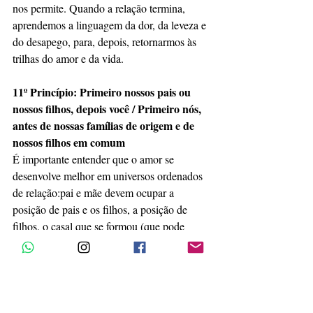
nos permite. Quando a relação termina, 
aprendemos a linguagem da dor, da leveza e 
do desapego, para, depois, retornarmos às 
trilhas do amor e da vida.
11º Princípio: Primeiro nossos pais ou 
nossos filhos, depois você / Primeiro nós, 
antes de nossas famílias de origem e de 
nossos filhos em comum
É importante entender que o amor se 
desenvolve melhor em universos ordenados 
de relação:pai e mãe devem ocupar a 
posição de pais e os filhos, a posição de 
filhos, o casal que se formou (que pode 
incluir filhos de relações anteriores) deve ter 
prioridade em relação aos relacionamentos 
anteriores ou à família de origem. Algumas 
pessoas dão mais importâncias aos filhos em 
comum do casal que ao próprio 